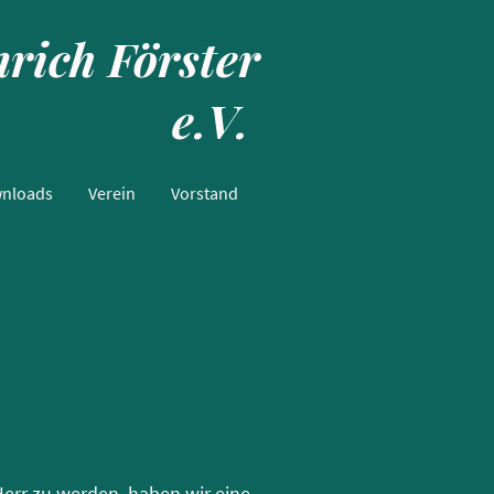
rich Förster
e.V.
wnloads
Verein
Vorstand
err zu werden, haben wir eine